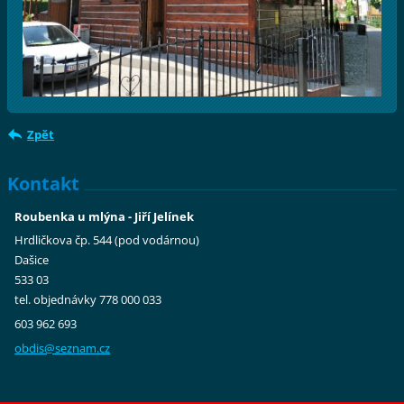
Zpět
Kontakt
Roubenka u mlýna - Jiří Jelínek
Hrdličkova čp. 544 (pod vodárnou)
Dašice
533 03
tel. objednávky 778 000 033
603 962 693
obdis@se
znam.cz