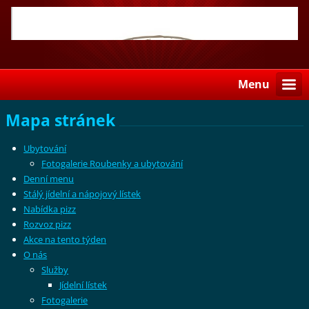
Menu
Mapa stránek
Ubytování
Fotogalerie Roubenky a ubytování
Denní menu
Stálý jídelní a nápojový lístek
Nabídka pizz
Rozvoz pizz
Akce na tento týden
O nás
Služby
Jídelní lístek
Fotogalerie