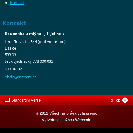
Kontakt
Kontakt
Roubenka u mlýna - Jiří Jelínek
Hrdličkova čp. 544 (pod vodárnou)
Dašice
533 03
tel. objednávky 778 000 033
603 962 693
obdis@se
znam.cz
Standardní verze
To Top
© 2012 Všechna práva vyhrazena.
Vytvořeno službou
Webnode