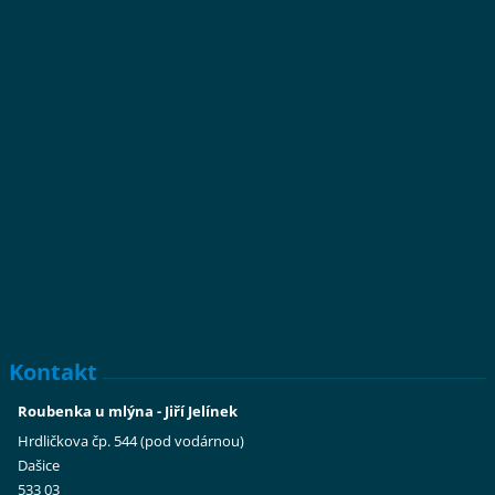
Kontakt
Roubenka u mlýna - Jiří Jelínek
Hrdličkova čp. 544 (pod vodárnou)
Dašice
533 03