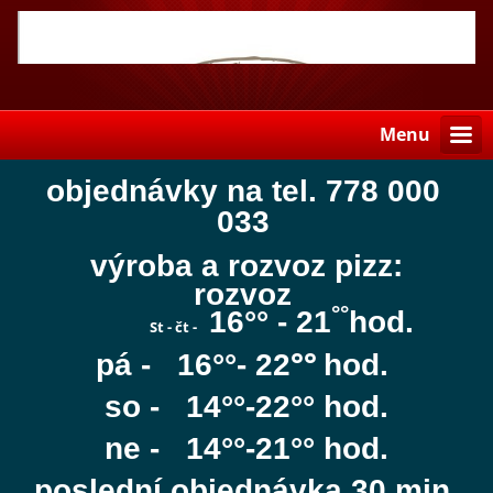
Menu
objednávky na tel. 778 000
033
výroba a rozvoz pizz:
rozvoz
°°
16°° -
21
hod.
St - čt -
°°
pá - 16°°- 22
hod.
so - 14°°-22°°
hod.
ne - 14°°-21°° hod.
poslední objednávka 30 min.