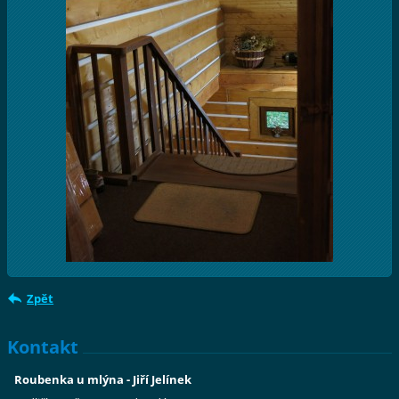
Zpět
Kontakt
Roubenka u mlýna - Jiří Jelínek